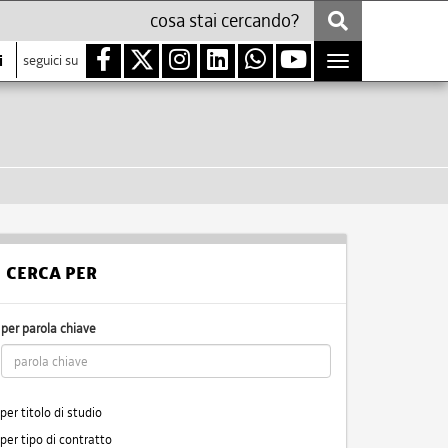
i
seguici su
Toggle
navigation
CERCA PER
per parola chiave
per titolo di studio
per tipo di contratto