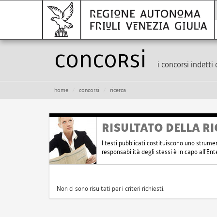
Concorsi
i concorsi indetti 
home
concorsi
ricerca
RISULTATO DELLA RI
I testi pubblicati costituiscono uno strume
responsabilità degli stessi è in capo all'E
Non ci sono risultati per i criteri richiesti.