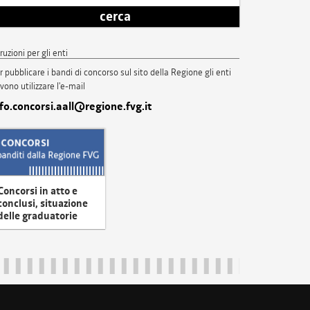
cerca
truzioni per gli enti
r pubblicare i bandi di concorso sul sito della Regione gli enti
vono utilizzare l'e-mail
nfo.concorsi.aall@regione.fvg.it
Concorsi in atto e
conclusi, situazione
delle graduatorie
uliveneziagiulia@certregione.fvg.it