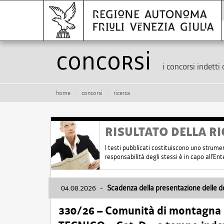
Concorsi
i concorsi indetti 
home
concorsi
ricerca
RISULTATO DELLA RI
I testi pubblicati costituiscono uno strume
responsabilità degli stessi è in capo all'E
04.08.2026
-
Scadenza della presentazione delle 
330/26 – Comunità di montagna