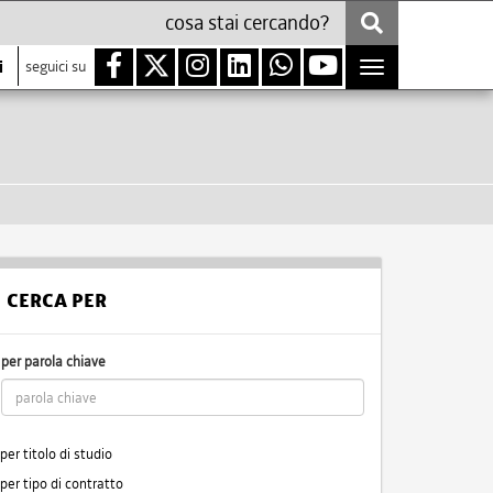
i
seguici su
Toggle
navigation
CERCA PER
per parola chiave
per titolo di studio
per tipo di contratto