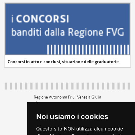
Concorsi in atto e conclusi, situazione delle graduatorie
Regione Autonoma Friuli Venezia Giulia
c.f. 80014930327; p.iva 00526040324
piazza Unità d'Italia 1 Trieste
Noi usiamo i cookies
+39 040 3771111
regione.friuliveneziagiulia@certregione.fvg.it
Questo sito NON utilizza alcun cookie
amministrazione trasparente