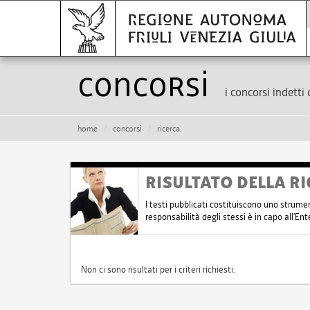
Concorsi
i concorsi indetti 
home
concorsi
ricerca
RISULTATO DELLA RI
I testi pubblicati costituiscono uno strume
responsabilità degli stessi è in capo all'E
Non ci sono risultati per i criteri richiesti.