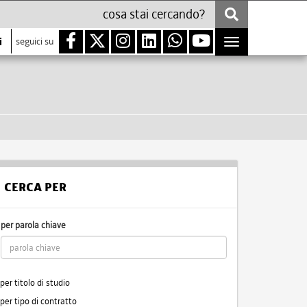
i
seguici su
Toggle
navigation
CERCA PER
per parola chiave
per titolo di studio
per tipo di contratto