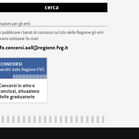
cerca
truzioni per gli enti
r pubblicare i bandi di concorso sul sito della Regione gli enti
vono utilizzare l'e-mail
nfo.concorsi.aall@regione.fvg.it
Concorsi in atto e
conclusi, situazione
delle graduatorie
uliveneziagiulia@certregione.fvg.it