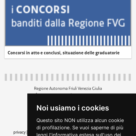
Concorsi in atto e conclusi, situazione delle graduatorie
Regione Autonoma Friuli Venezia Giulia
c.f. 80014930327; p.iva 00526040324
piazza Unità d'Italia 1 Trieste
Noi usiamo i cookies
+39 040 3771111
regione.friuliveneziagiulia@certregione.fvg.it
Questo sito NON utilizza alcun cookie
amministrazione trasparente
di profilazione. Se vuoi saperne di più
privacy
|
cookie
|
note legali
|
accessibilità
|
rss
|
dichiarazione di
leggi l'informativa estesa sull'uso dei