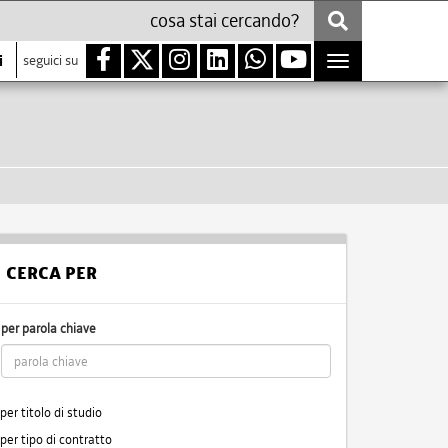
i
seguici su
Toggle
navigation
CERCA PER
per parola chiave
per titolo di studio
per tipo di contratto