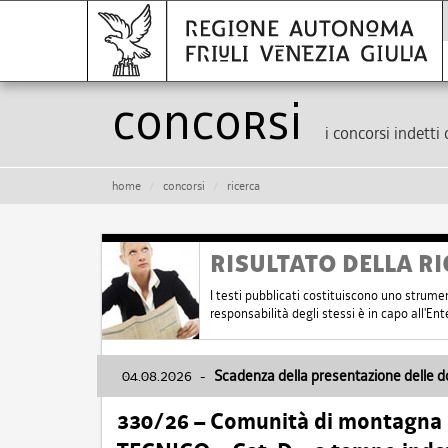
Concorsi
i concorsi indetti 
home
concorsi
ricerca
RISULTATO DELLA RI
I testi pubblicati costituiscono uno strume
responsabilità degli stessi è in capo all'E
04.08.2026
-
Scadenza della presentazione delle 
330/26 – Comunità di montagna