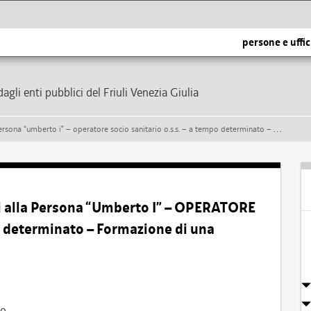
persone e uffic
dagli enti pubblici del Friuli Venezia Giulia
berto i” – operatore socio sanitario o.s.s. – a tempo determinato – formazione di una graduatoria
zi alla Persona “Umberto I” – OPERATORE
determinato – Formazione di una
io