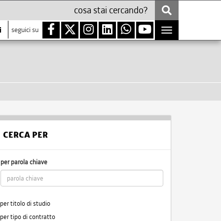
i
seguici su
Toggle
navigation
CERCA PER
per parola chiave
per titolo di studio
per tipo di contratto