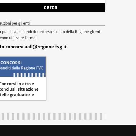
cerca
truzioni per gli enti
r pubblicare i bandi di concorso sul sito della Regione gli enti
vono utilizzare l'e-mail
nfo.concorsi.aall@regione.fvg.it
Concorsi in atto e
conclusi, situazione
delle graduatorie
uliveneziagiulia@certregione.fvg.it