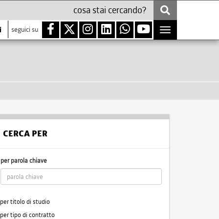
i
seguici su
Toggle
navigation
CERCA PER
per parola chiave
per titolo di studio
per tipo di contratto