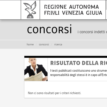
Concorsi
i concorsi indetti 
home
concorsi
ricerca
RISULTATO DELLA RI
I testi pubblicati costituiscono uno strume
responsabilità degli stessi è in capo all'E
Non ci sono risultati per i criteri richiesti.