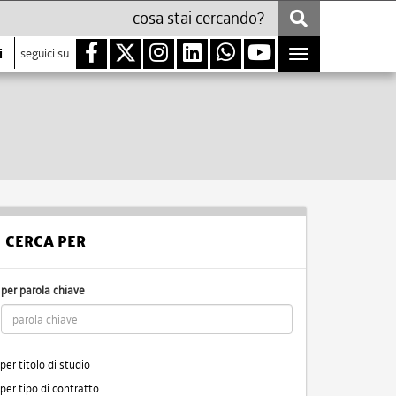
i
seguici su
Toggle
navigation
CERCA PER
per parola chiave
per titolo di studio
per tipo di contratto