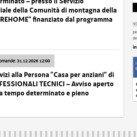
minato – presso il Servizio
oriale della Comunità di montagna della
o “REHOME” finanziato dal programma
is
pe
de
i
domande: 31.12.2026 12:00
izi alla Persona “Casa per anziani” di
ROFESSIONALI TECNICI – Avviso aperto
 a tempo determinato e pieno