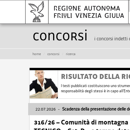
Concorsi
i concorsi indetti 
home
concorsi
ricerca
RISULTATO DELLA RI
I testi pubblicati costituiscono uno strume
responsabilità degli stessi è in capo all'E
22.07.2026
-
Scadenza della presentazione delle 
316/26 – Comunità di montagna