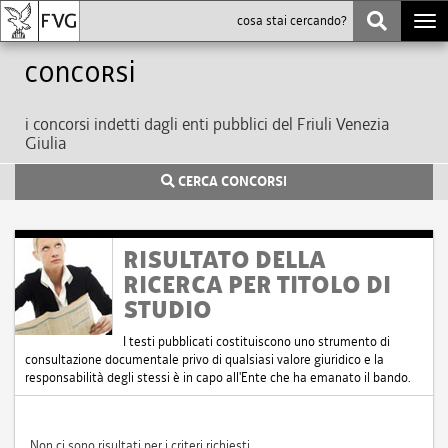
Togg
navi
Concorsi
i concorsi indetti dagli enti pubblici del Friuli Venezia
Giulia
CERCA CONCORSI
RISULTATO DELLA
RICERCA PER TITOLO DI
STUDIO
I testi pubblicati costituiscono uno strumento di
consultazione documentale privo di qualsiasi valore giuridico e la
responsabilità degli stessi è in capo all'Ente che ha emanato il bando.
Non ci sono risultati per i criteri richiesti.