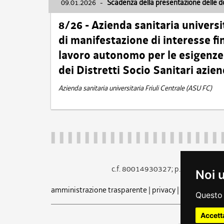
09.01.2026
-
Scadenza della presentazione delle 
8/26 - Azienda sanitaria universi
di manifestazione di interesse fin
lavoro autonomo per le esigenze 
dei Distretti Socio Sanitari azien
Azienda sanitaria universitaria Friuli Centrale (ASU FC)
c.f. 80014930327; p.iva 005260
Noi 
amministrazione trasparente
|
privacy
|
cookie
|
note 
Questo 
Accett