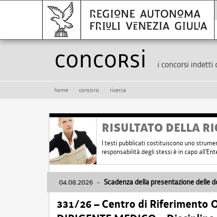
Concorsi
i concorsi indetti 
home
concorsi
ricerca
RISULTATO DELLA RI
I testi pubblicati costituiscono uno strume
responsabilità degli stessi è in capo all'E
04.08.2026
-
Scadenza della presentazione delle 
331/26 – Centro di Riferimento 