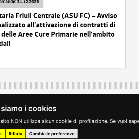
domande: 31.12.2026
taria Friuli Centrale (ASU FC) – Avviso
alizzato all’attivazione di contratti di
delle Aree Cure Primarie nell’ambito
dali
Regione Autonoma Friuli Venezia Giulia
40324
|
piazza Unità d'Italia 1 Trieste
|
+39 040 3771111
|
regione.fri
usiamo i cookies
legali
|
accessibilità
|
rss
|
dichiarazione di accessibilità
|
feedback
|
c
sito NON utilizza alcun cookie di profilazione. Se vuoi saper
a
Rifiuta
Cambia le preferenze