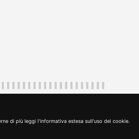
uliveneziagiulia@certregione.fvg.it
ambio preferenze cookie
|
loginFVG
ne di più leggi l'informativa estesa sull'uso dei cookie.
seguici su