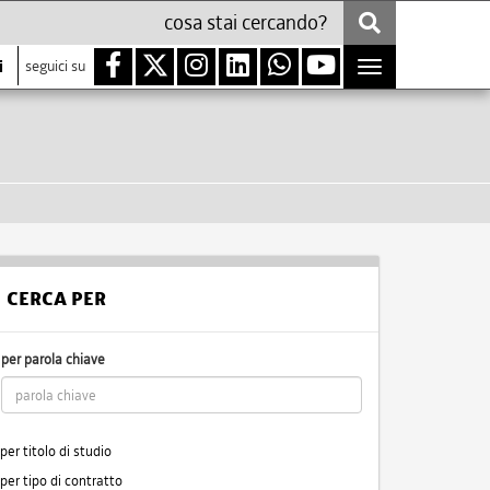
i
seguici su
Toggle
navigation
CERCA PER
per parola chiave
per titolo di studio
per tipo di contratto