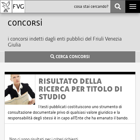
Togg
navi
Concorsi
i concorsi indetti dagli enti pubblici del Friuli Venezia
Giulia
CERCA CONCORSI
RISULTATO DELLA
RICERCA PER TITOLO DI
STUDIO
I testi pubblicati costituiscono uno strumento di
consultazione documentale privo di qualsiasi valore giuridico e la
responsabilità degli stessi è in capo all'Ente che ha emanato il bando.
Non ci sono risultati per i criteri richiesti.