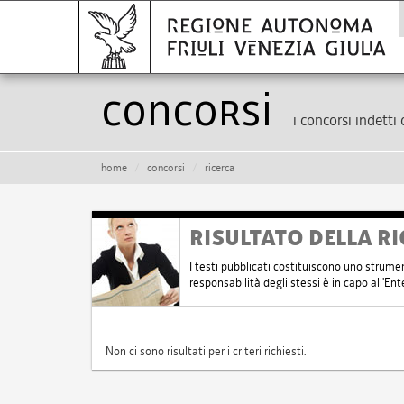
Concorsi
i concorsi indetti 
home
concorsi
ricerca
RISULTATO DELLA RI
I testi pubblicati costituiscono uno strume
responsabilità degli stessi è in capo all'E
Non ci sono risultati per i criteri richiesti.