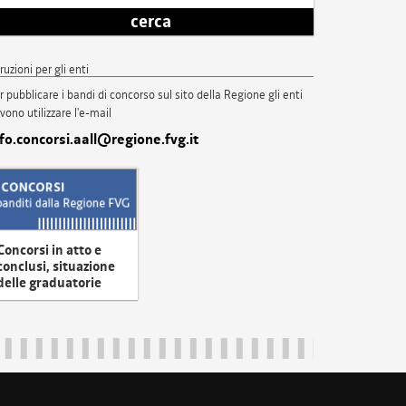
cerca
truzioni per gli enti
r pubblicare i bandi di concorso sul sito della Regione gli enti
vono utilizzare l'e-mail
nfo.concorsi.aall@regione.fvg.it
Concorsi in atto e
conclusi, situazione
delle graduatorie
uliveneziagiulia@certregione.fvg.it