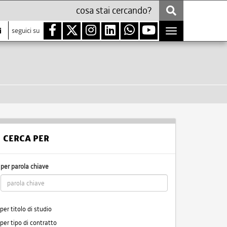
i
seguici su
Toggle
navigation
CERCA PER
per parola chiave
per titolo di studio
per tipo di contratto