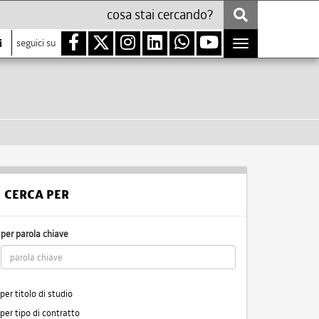
i
seguici su
Toggle
navigation
CERCA PER
per parola chiave
per titolo di studio
per tipo di contratto