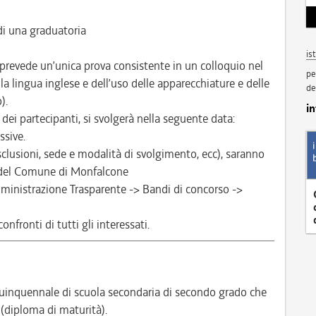
i una graduatoria
is
prevede un’unica prova consistente in un colloquio nel
pe
la lingua inglese e dell’uso delle apparecchiature e delle
de
).
i
ei partecipanti, si svolgerà nella seguente data:
ssive.
esclusioni, sede e modalità di svolgimento, ecc), saranno
e del Comune di Monfalcone
inistrazione Trasparente -> Bandi di concorso ->
nfronti di tutti gli interessati.
inquennale di scuola secondaria di secondo grado che
 (diploma di maturità).