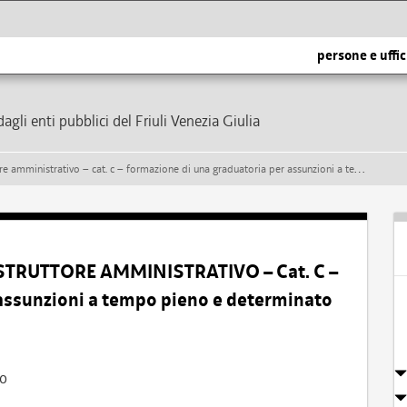
persone e uffic
dagli enti pubblici del Friuli Venezia Giulia
rativo – cat. c – formazione di una graduatoria per assunzioni a tempo pieno e determinato
ISTRUTTORE AMMINISTRATIVO – Cat. C –
assunzioni a tempo pieno e determinato
vo