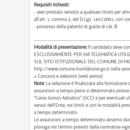
Requisiti richiesti:
- aver prestato servizio a qualsiasi titolo per 
all’art. 1, comma 2, del D.Lgs. 165/2001, con com
- possesso della patente di guida di cat. B.
Modalità di presentazione:
Il candidato deve com
ESCLUSIVAMENTE PER VIA TELEMATICA UTIL
SUL SITO ISTITUZIONALE DEL COMUNE DI M
http://www.comune.monfalcone.go.it nella sezi
> Concorsi e selezioni (vedi avviso).
Note:
La selezione è finalizzata alla formazione 
assunzioni a tempo pieno e determinato presso i
“Carso Isonzo Adriatico” (SCC) e per eventuali ult
servizi dell’Ente, nei limiti e con le modalità p
a tempo determinato.
Le assunzioni a tempo determinato avranno dura
proroga nei termini previsti dalla normativa vige