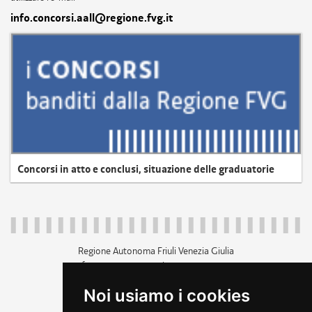
info.concorsi.aall@regione.fvg.it
Concorsi in atto e conclusi, situazione delle graduatorie
Regione Autonoma Friuli Venezia Giulia
c.f. 80014930327; p.iva 00526040324
piazza Unità d'Italia 1 Trieste
Noi usiamo i cookies
+39 040 3771111
regione.friuliveneziagiulia@certregione.fvg.it