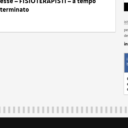
eresse – FISIOTERAPISTI – a tempo
determinato
is
pe
de
i
Regione Autonoma Friuli Venezia Giulia
40324
|
piazza Unità d'Italia 1 Trieste
|
+39 040 3771111
|
regione.fri