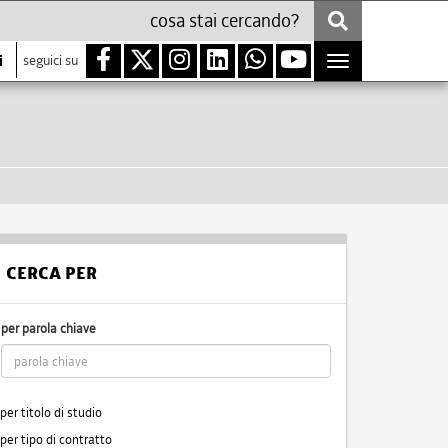
i
seguici su
Toggle
navigation
CERCA PER
per parola chiave
per titolo di studio
per tipo di contratto