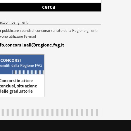
cerca
truzioni per gli enti
r pubblicare i bandi di concorso sul sito della Regione gli enti
vono utilizzare l'e-mail
nfo.concorsi.aall@regione.fvg.it
Concorsi in atto e
conclusi, situazione
delle graduatorie
uliveneziagiulia@certregione.fvg.it