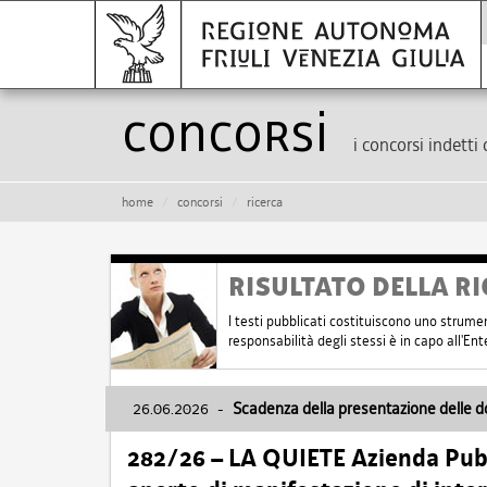
Concorsi
i concorsi indetti 
home
concorsi
ricerca
RISULTATO DELLA RI
I testi pubblicati costituiscono uno strume
responsabilità degli stessi è in capo all'E
26.06.2026
-
Scadenza della presentazione delle 
282/26 – LA QUIETE Azienda Pubbl