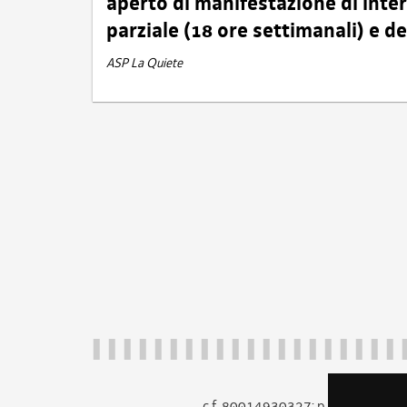
aperto di manifestazione di int
parziale (18 ore settimanali) e 
ASP La Quiete
c.f. 80014930327; p.iva 005260