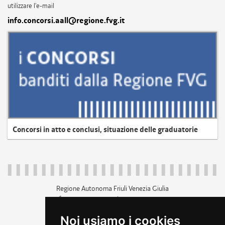
utilizzare l'e-mail
info.concorsi.aall@regione.fvg.it
Concorsi in atto e conclusi, situazione delle graduatorie
Regione Autonoma Friuli Venezia Giulia
c.f. 80014930327; p.iva 00526040324
piazza Unità d'Italia 1 Trieste
Noi usiamo i cookies
+39 040 3771111