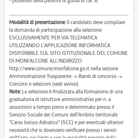
- possesso della patente di guida di cat. B.
Modalità di presentazione:
Il candidato deve compilare
la domanda di partecipazione alla selezione
ESCLUSIVAMENTE PER VIA TELEMATICA
UTILIZZANDO L’APPLICAZIONE INFORMATICA
DISPONIBILE SUL SITO ISTITUZIONALE DEL COMUNE
DI MONFALCONE ALL’INDIRIZZO
http://www.comune.monfalcone.go.it nella sezione
Amministrazione Trasparente -> Bandi di concorso ->
Concorsi e selezioni (vedi avviso).
Note:
La selezione è finalizzata alla formazione di una
graduatoria di istruttore amministrativo per n. 4
assunzioni a tempo pieno e determinato presso il
Servizio Sociale dei Comuni dell’Ambito territoriale
“Carso Isonzo Adriatico” (SCC) e per eventuali ulteriori
necessità che si dovessero verificare presso i servizi
dell’Ente, nei limiti e con le modalità previste dalla