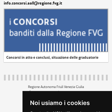
info.concorsi.aall@regione.fvg.it
Concorsi in atto e conclusi, situazione delle graduatorie
Regione Autonoma Friuli Venezia Giulia
c.f. 80014930327; p.iva 00526040324
piazza Unità d'Italia 1 Trieste
Noi usiamo i cookies
+39 040 3771111
regione.friuliveneziagiulia@certregione.fvg.it