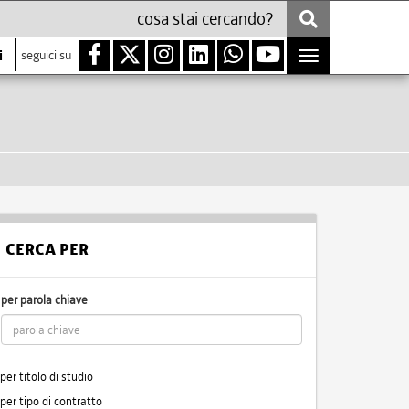
i
seguici su
Toggle
navigation
CERCA PER
per parola chiave
per titolo di studio
per tipo di contratto