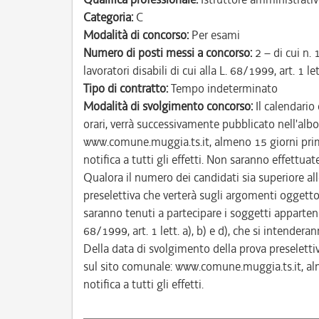
Categoria:
C
Modalità di concorso:
Per esami
Numero di posti messi a concorso:
2 – di cui n. 
lavoratori disabili di cui alla L. 68/1999, art. 1 lett
Tipo di contratto:
Tempo indeterminato
Modalità di svolgimento concorso:
Il calendario
orari, verrà successivamente pubblicato nell'albo
www.comune.muggia.ts.it, almeno 15 giorni prima 
notifica a tutti gli effetti. Non saranno effettua
Qualora il numero dei candidati sia superiore a
preselettiva che verterà sugli argomenti oggetto 
saranno tenuti a partecipare i soggetti appartenent
68/1999, art. 1 lett. a), b) e d), che si intender
Della data di svolgimento della prova preselettiv
sul sito comunale: www.comune.muggia.ts.it, alm
notifica a tutti gli effetti.