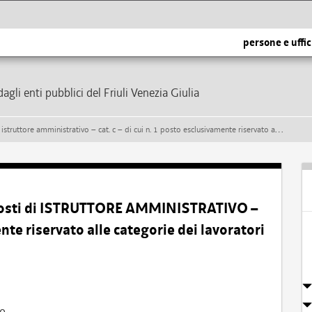
persone e uffic
dagli enti pubblici del Friuli Venezia Giulia
vo – cat. c – di cui n. 1 posto esclusivamente riservato alle categorie dei lavoratori disabili di cui alla l. 68/1999
 posti di ISTRUTTORE AMMINISTRATIVO –
ente riservato alle categorie dei lavoratori
vo