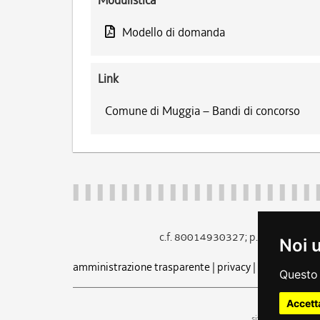
Modulistica
Modello di domanda
Link
Comune di Muggia – Bandi di concorso
c.f. 80014930327; p.iva 005260
Noi 
amministrazione trasparente
|
privacy
|
cookie
|
note 
Questo 
Accett
uf
sito a cura dell'