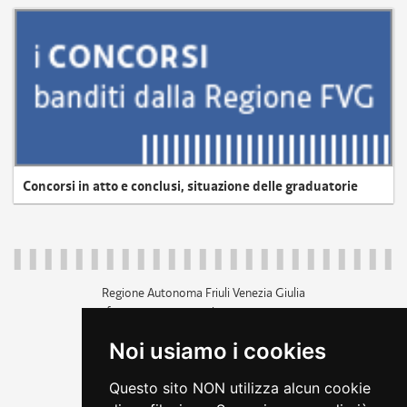
Concorsi in atto e conclusi, situazione delle graduatorie
Regione Autonoma Friuli Venezia Giulia
c.f. 80014930327; p.iva 00526040324
piazza Unità d'Italia 1 Trieste
Noi usiamo i cookies
+39 040 3771111
regione.friuliveneziagiulia@certregione.fvg.it
Questo sito NON utilizza alcun cookie
amministrazione trasparente