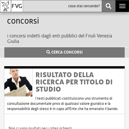
Togg
navi
Concorsi
i concorsi indetti dagli enti pubblici del Friuli Venezia
Giulia
CERCA CONCORSI
RISULTATO DELLA
RICERCA PER TITOLO DI
STUDIO
I testi pubblicati costituiscono uno strumento di
consultazione documentale privo di qualsiasi valore giuridico e la
responsabilità degli stessi è in capo all'Ente che ha emanato il bando.
Non ci sono risultati per i criteri richiesti.