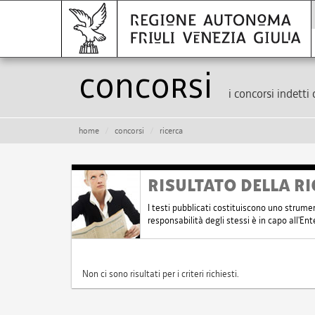
Concorsi
i concorsi indetti 
home
concorsi
ricerca
RISULTATO DELLA RI
I testi pubblicati costituiscono uno strume
responsabilità degli stessi è in capo all'E
Non ci sono risultati per i criteri richiesti.