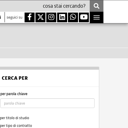
i
seguici su
Toggle
navigation
CERCA PER
per parola chiave
per titolo di studio
per tipo di contratto