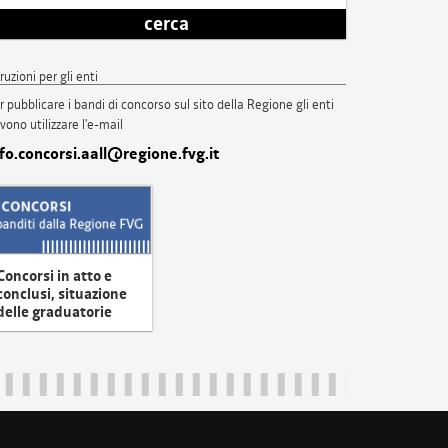
cerca
truzioni per gli enti
r pubblicare i bandi di concorso sul sito della Regione gli enti
vono utilizzare l'e-mail
nfo.concorsi.aall@regione.fvg.it
Concorsi in atto e
conclusi, situazione
delle graduatorie
uliveneziagiulia@certregione.fvg.it