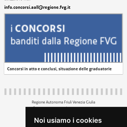
info.concorsi.aall@regione.fvg.it
Concorsi in atto e conclusi, situazione delle graduatorie
Regione Autonoma Friuli Venezia Giulia
c.f. 80014930327; p.iva 00526040324
piazza Unità d'Italia 1 Trieste
Noi usiamo i cookies
+39 040 3771111
regione.friuliveneziagiulia@certregione.fvg.it