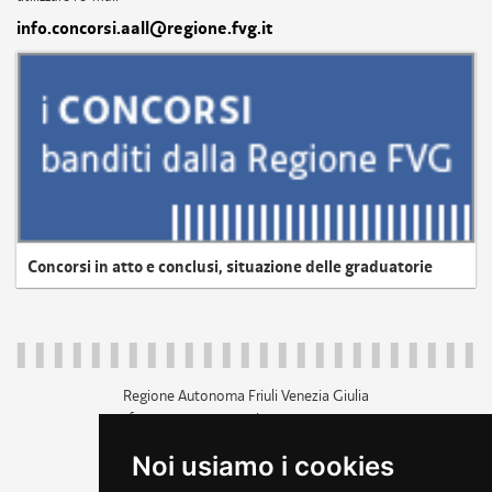
info.concorsi.aall@regione.fvg.it
Concorsi in atto e conclusi, situazione delle graduatorie
Regione Autonoma Friuli Venezia Giulia
c.f. 80014930327; p.iva 00526040324
piazza Unità d'Italia 1 Trieste
Noi usiamo i cookies
+39 040 3771111
regione.friuliveneziagiulia@certregione.fvg.it