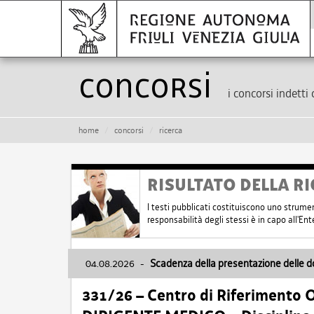
Concorsi
i concorsi indetti 
home
concorsi
ricerca
RISULTATO DELLA RI
I testi pubblicati costituiscono uno strume
responsabilità degli stessi è in capo all'E
04.08.2026
-
Scadenza della presentazione delle 
331/26 – Centro di Riferimento 