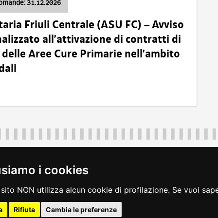
domande: 31.12.2026
taria Friuli Centrale (ASU FC) – Avviso
alizzato all’attivazione di contratti di
delle Aree Cure Primarie nell’ambito
dali
Regione Autonoma Friuli Venezia Giulia
40324
|
piazza Unità d'Italia 1 Trieste
|
+39 040 3771111
|
regione.fri
usiamo i cookies
legali
|
accessibilità
|
rss
|
dichiarazione di accessibilità
|
feedback
|
c
sito NON utilizza alcun cookie di profilazione. Se vuoi saper
a
Rifiuta
Cambia le preferenze