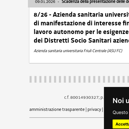
09.01.2026
-
Scadenza della presentazione delle 
8/26 - Azienda sanitaria universi
di manifestazione di interesse fin
lavoro autonomo per le esigenze 
dei Distretti Socio Sanitari azien
Azienda sanitaria universitaria Friuli Centrale (ASU FC)
c.f. 80014930327; p.iva 005260
Noi 
amministrazione trasparente
|
privacy
|
cookie
|
note 
Questo 
Accett