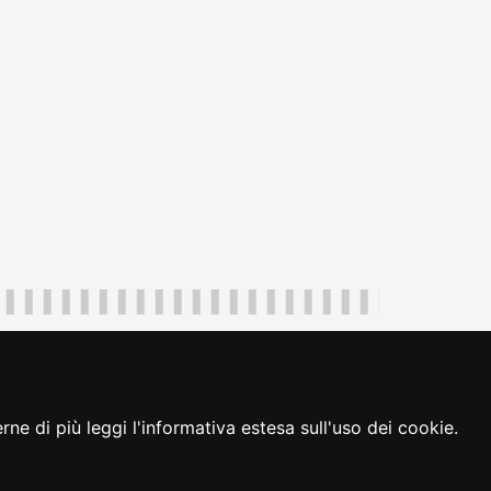
uliveneziagiulia@certregione.fvg.it
ambio preferenze cookie
|
loginFVG
ne di più leggi l'informativa estesa sull'uso dei cookie.
seguici su