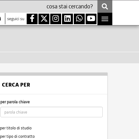
i
seguici su
Toggle
navigation
CERCA PER
per parola chiave
per titolo di studio
per tipo di contratto