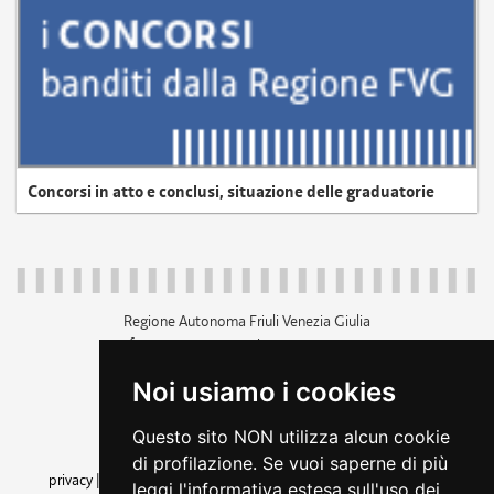
Concorsi in atto e conclusi, situazione delle graduatorie
Regione Autonoma Friuli Venezia Giulia
c.f. 80014930327; p.iva 00526040324
piazza Unità d'Italia 1 Trieste
Noi usiamo i cookies
+39 040 3771111
regione.friuliveneziagiulia@certregione.fvg.it
Questo sito NON utilizza alcun cookie
amministrazione trasparente
di profilazione. Se vuoi saperne di più
privacy
|
cookie
|
note legali
|
accessibilità
|
rss
|
dichiarazione di
leggi l'informativa estesa sull'uso dei