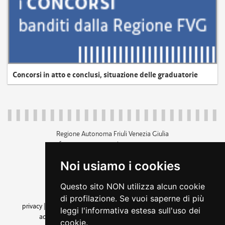
Concorsi in atto e conclusi, situazione delle graduatorie
Regione Autonoma Friuli Venezia Giulia
c.f. 80014930327; p.iva 00526040324
piazza Unità d'Italia 1 Trieste
Noi usiamo i cookies
+39 040 3771111
regione.friuliveneziagiulia@certregione.fvg.it
Questo sito NON utilizza alcun cookie
amministrazione trasparente
di profilazione. Se vuoi saperne di più
privacy
|
cookie
|
note legali
|
accessibilità
|
rss
|
dichiarazione di
leggi l'informativa estesa sull'uso dei
accessibilità
|
feedback
|
cambio preferenze cookie
cookie.