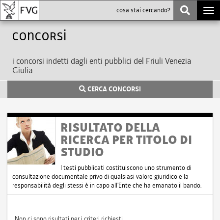
Togg
navi
Concorsi
i concorsi indetti dagli enti pubblici del Friuli Venezia
Giulia
CERCA CONCORSI
RISULTATO DELLA
RICERCA PER TITOLO DI
STUDIO
I testi pubblicati costituiscono uno strumento di
consultazione documentale privo di qualsiasi valore giuridico e la
responsabilità degli stessi è in capo all'Ente che ha emanato il bando.
Non ci sono risultati per i criteri richiesti.