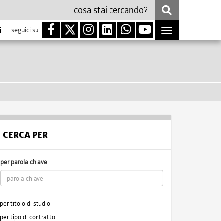
i
seguici su
Toggle
navigation
CERCA PER
per parola chiave
per titolo di studio
per tipo di contratto