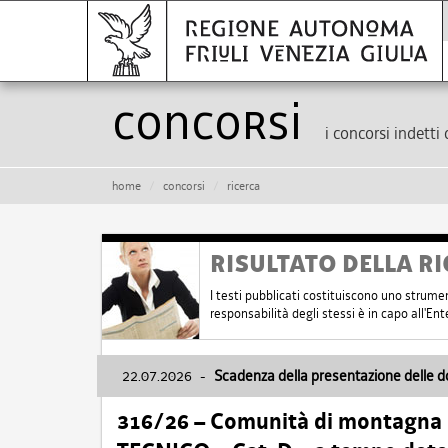
Concorsi
i concorsi indetti 
home
concorsi
ricerca
RISULTATO DELLA RI
I testi pubblicati costituiscono uno strume
responsabilità degli stessi è in capo all'E
22.07.2026
-
Scadenza della presentazione delle 
316/26 – Comunità di montagna