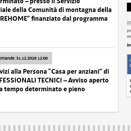
minato – presso il Servizio
oriale della Comunità di montagna della
o “REHOME” finanziato dal programma
is
pe
de
i
domande: 31.12.2026 12:00
izi alla Persona “Casa per anziani” di
ROFESSIONALI TECNICI – Avviso aperto
 a tempo determinato e pieno