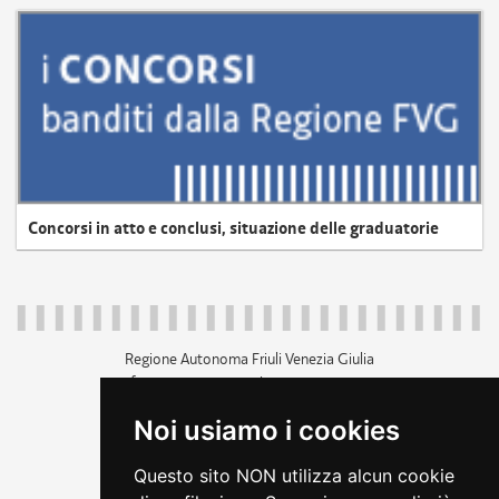
Concorsi in atto e conclusi, situazione delle graduatorie
Regione Autonoma Friuli Venezia Giulia
c.f. 80014930327; p.iva 00526040324
piazza Unità d'Italia 1 Trieste
Noi usiamo i cookies
+39 040 3771111
regione.friuliveneziagiulia@certregione.fvg.it
Questo sito NON utilizza alcun cookie
amministrazione trasparente