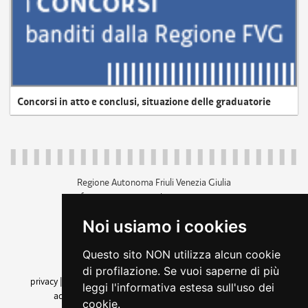
Concorsi in atto e conclusi, situazione delle graduatorie
Regione Autonoma Friuli Venezia Giulia
c.f. 80014930327; p.iva 00526040324
piazza Unità d'Italia 1 Trieste
Noi usiamo i cookies
+39 040 3771111
regione.friuliveneziagiulia@certregione.fvg.it
Questo sito NON utilizza alcun cookie
amministrazione trasparente
di profilazione. Se vuoi saperne di più
privacy
|
cookie
|
note legali
|
accessibilità
|
rss
|
dichiarazione di
leggi l'informativa estesa sull'uso dei
accessibilità
|
feedback
|
cambio preferenze cookie
cookie.