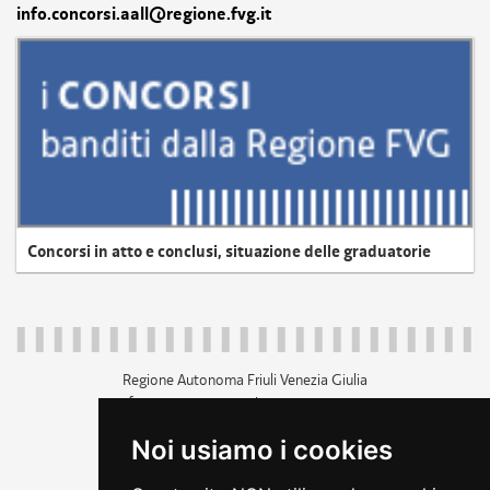
info.concorsi.aall@regione.fvg.it
Concorsi in atto e conclusi, situazione delle graduatorie
Regione Autonoma Friuli Venezia Giulia
c.f. 80014930327; p.iva 00526040324
piazza Unità d'Italia 1 Trieste
Noi usiamo i cookies
+39 040 3771111
regione.friuliveneziagiulia@certregione.fvg.it