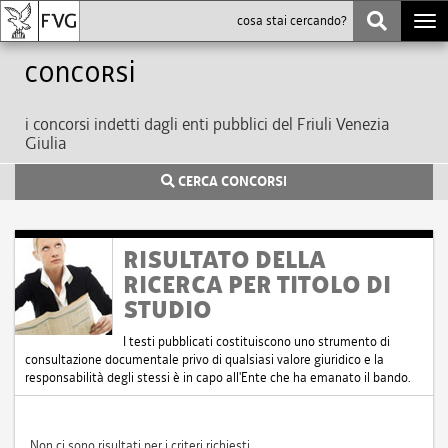
Togg
navi
Concorsi
i concorsi indetti dagli enti pubblici del Friuli Venezia
Giulia
CERCA CONCORSI
RISULTATO DELLA
RICERCA PER TITOLO DI
STUDIO
I testi pubblicati costituiscono uno strumento di
consultazione documentale privo di qualsiasi valore giuridico e la
responsabilità degli stessi è in capo all'Ente che ha emanato il bando.
Non ci sono risultati per i criteri richiesti.