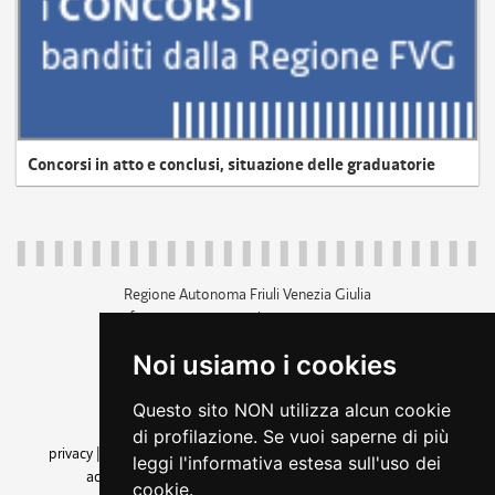
Concorsi in atto e conclusi, situazione delle graduatorie
Regione Autonoma Friuli Venezia Giulia
c.f. 80014930327; p.iva 00526040324
piazza Unità d'Italia 1 Trieste
Noi usiamo i cookies
+39 040 3771111
regione.friuliveneziagiulia@certregione.fvg.it
Questo sito NON utilizza alcun cookie
amministrazione trasparente
di profilazione. Se vuoi saperne di più
privacy
|
cookie
|
note legali
|
accessibilità
|
rss
|
dichiarazione di
leggi l'informativa estesa sull'uso dei
accessibilità
|
feedback
|
cambio preferenze cookie
cookie.