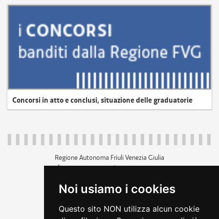
Concorsi in atto e conclusi, situazione delle graduatorie
Regione Autonoma Friuli Venezia Giulia
c.f. 80014930327; p.iva 00526040324
piazza Unità d'Italia 1 Trieste
Noi usiamo i cookies
+39 040 3771111
regione.friuliveneziagiulia@certregione.fvg.it
Questo sito NON utilizza alcun cookie
amministrazione trasparente