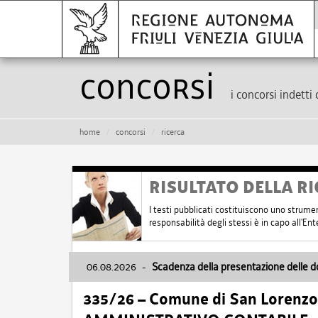
Concorsi
i concorsi indetti 
home
concorsi
ricerca
RISULTATO DELLA RI
I testi pubblicati costituiscono uno strume
responsabilità degli stessi è in capo all'E
06.08.2026
-
Scadenza della presentazione delle 
335/26 – Comune di San Lorenzo 