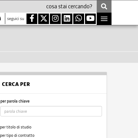
i
seguici su
Toggle
navigation
CERCA PER
per parola chiave
per titolo di studio
per tipo di contratto