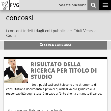
Togg
navi
Concorsi
i concorsi indetti dagli enti pubblici del Friuli Venezia
Giulia
CERCA CONCORSI
RISULTATO DELLA
RICERCA PER TITOLO DI
STUDIO
I testi pubblicati costituiscono uno strumento di
consultazione documentale privo di qualsiasi valore giuridico e la
responsabilità degli stessi è in capo all'Ente che ha emanato il bando.
Non ci sono risultati per i criteri richiesti.