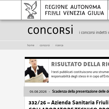
Concorsi
i concorsi indetti 
home
concorsi
ricerca
RISULTATO DELLA RI
I testi pubblicati costituiscono uno strume
responsabilità degli stessi è in capo all'E
05.08.2026
-
Scadenza della presentazione delle 
332/26 – Azienda Sanitaria Friul