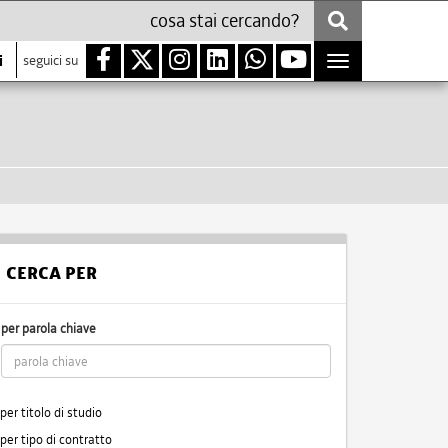
i
seguici su
Toggle
navigation
CERCA PER
per parola chiave
per titolo di studio
per tipo di contratto