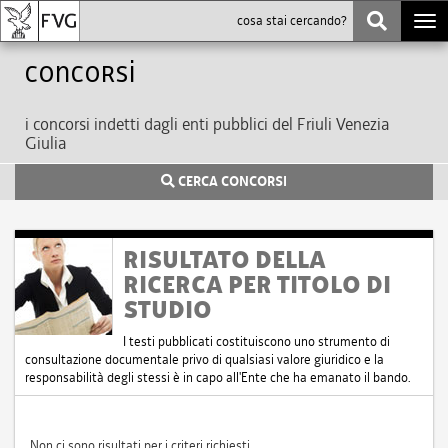
Togg
navi
Concorsi
i concorsi indetti dagli enti pubblici del Friuli Venezia
Giulia
CERCA CONCORSI
RISULTATO DELLA
RICERCA PER TITOLO DI
STUDIO
I testi pubblicati costituiscono uno strumento di
consultazione documentale privo di qualsiasi valore giuridico e la
responsabilità degli stessi è in capo all'Ente che ha emanato il bando.
Non ci sono risultati per i criteri richiesti.