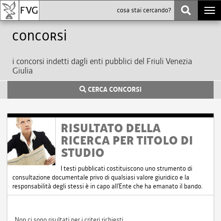
Togg
navi
Concorsi
i concorsi indetti dagli enti pubblici del Friuli Venezia
Giulia
CERCA CONCORSI
RISULTATO DELLA
RICERCA PER TITOLO DI
STUDIO
I testi pubblicati costituiscono uno strumento di
consultazione documentale privo di qualsiasi valore giuridico e la
responsabilità degli stessi è in capo all'Ente che ha emanato il bando.
Non ci sono risultati per i criteri richiesti.