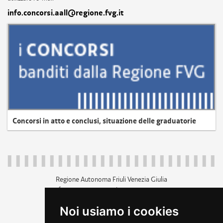
info.concorsi.aall@regione.fvg.it
Concorsi in atto e conclusi, situazione delle graduatorie
Regione Autonoma Friuli Venezia Giulia
c.f. 80014930327; p.iva 00526040324
piazza Unità d'Italia 1 Trieste
Noi usiamo i cookies
+39 040 3771111
regione.friuliveneziagiulia@certregione.fvg.it