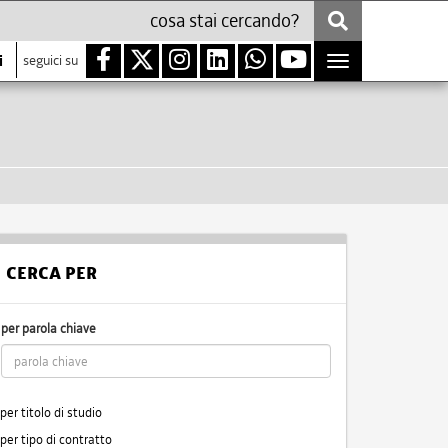
i
seguici su
Toggle
navigation
CERCA PER
per parola chiave
per titolo di studio
per tipo di contratto