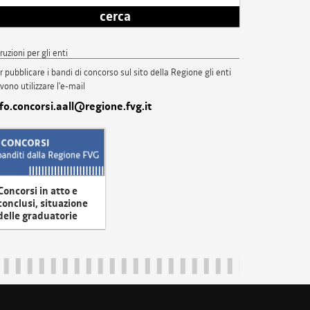
cerca
truzioni per gli enti
r pubblicare i bandi di concorso sul sito della Regione gli enti
vono utilizzare l'e-mail
nfo.concorsi.aall@regione.fvg.it
Concorsi in atto e
conclusi, situazione
delle graduatorie
uliveneziagiulia@certregione.fvg.it