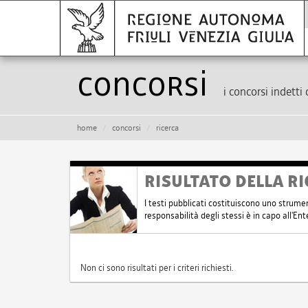
Concorsi
i concorsi indetti 
home
concorsi
ricerca
RISULTATO DELLA RI
I testi pubblicati costituiscono uno strume
responsabilità degli stessi è in capo all'E
Non ci sono risultati per i criteri richiesti.