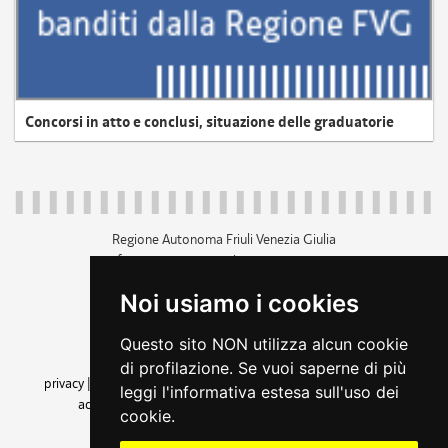
Concorsi in atto e conclusi, situazione delle graduatorie
Regione Autonoma Friuli Venezia Giulia
c.f. 80014930327; p.iva 00526040324
piazza Unità d'Italia 1 Trieste
Noi usiamo i cookies
+39 040 3771111
regione.friuliveneziagiulia@certregione.fvg.it
Questo sito NON utilizza alcun cookie
amministrazione trasparente
di profilazione. Se vuoi saperne di più
privacy
|
cookie
|
note legali
|
accessibilità
|
rss
|
dichiarazione di
leggi l'informativa estesa sull'uso dei
accessibilità
|
feedback
|
cambio preferenze cookie
cookie.
seguici su