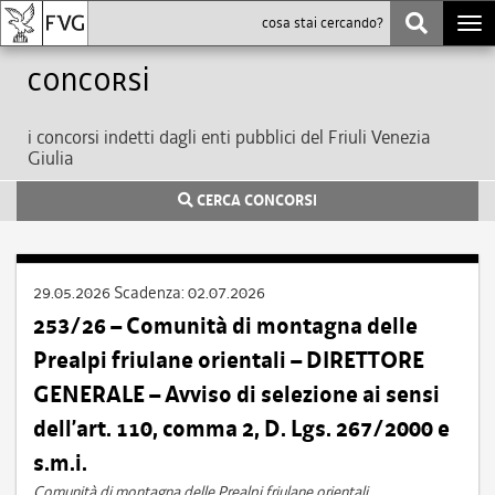
Togg
navi
Concorsi
i concorsi indetti dagli enti pubblici del Friuli Venezia
Giulia
CERCA CONCORSI
29.05.2026
Scadenza:
02.07.2026
253/26 – Comunità di montagna delle
Prealpi friulane orientali – DIRETTORE
GENERALE – Avviso di selezione ai sensi
dell’art. 110, comma 2, D. Lgs. 267/2000 e
s.m.i.
Comunità di montagna delle Prealpi friulane orientali