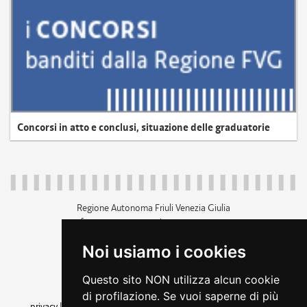
Concorsi in atto e conclusi, situazione delle graduatorie
Regione Autonoma Friuli Venezia Giulia
c.f. 80014930327; p.iva 00526040324
piazza Unità d'Italia 1 Trieste
Noi usiamo i cookies
+39 040 3771111
regione.friuliveneziagiulia@certregione.fvg.it
Questo sito NON utilizza alcun cookie
amministrazione trasparente
di profilazione. Se vuoi saperne di più
privacy
|
cookie
|
note legali
|
accessibilità
|
rss
|
dichiarazione di