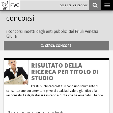
Togg
navi
Concorsi
i concorsi indetti dagli enti pubblici del Friuli Venezia
Giulia
CERCA CONCORSI
RISULTATO DELLA
RICERCA PER TITOLO DI
STUDIO
I testi pubblicati costituiscono uno strumento di
consultazione documentale privo di qualsiasi valore giuridico e la
responsabilità degli stessi è in capo all'Ente che ha emanato il bando.
Non ci sono risultati per i criteri richiesti.