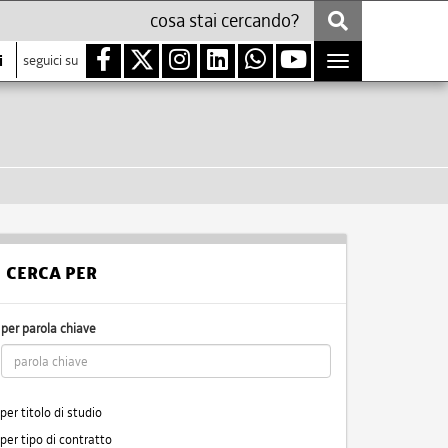
i
seguici su
Toggle
navigation
CERCA PER
per parola chiave
per titolo di studio
per tipo di contratto