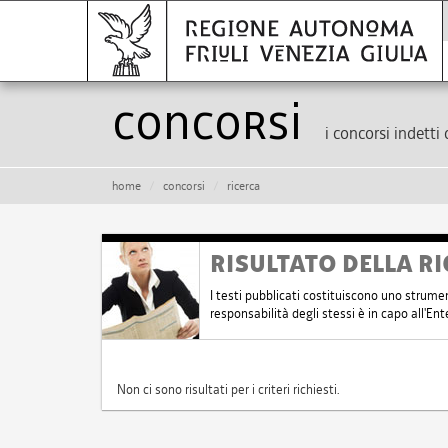
Concorsi
i concorsi indetti 
home
concorsi
ricerca
RISULTATO DELLA RI
I testi pubblicati costituiscono uno strume
responsabilità degli stessi è in capo all'E
Non ci sono risultati per i criteri richiesti.