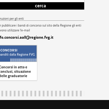
cerca
truzioni per gli enti
r pubblicare i bandi di concorso sul sito della Regione gli enti
vono utilizzare l'e-mail
nfo.concorsi.aall@regione.fvg.it
Concorsi in atto e
conclusi, situazione
delle graduatorie
uliveneziagiulia@certregione.fvg.it