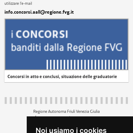
utilizzare l'e-mail
info.concorsi.aall@regione.fvg.it
Concorsi in atto e conclusi, situazione delle graduatorie
Regione Autonoma Friuli Venezia Giulia
c.f. 80014930327; p.iva 00526040324
piazza Unità d'Italia 1 Trieste
Noi usiamo i cookies
+39 040 3771111