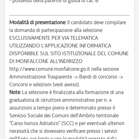
- possesso della patente di guida di cat. B.
Modalità di presentazione:
Il candidato deve compilare
la domanda di partecipazione alla selezione
ESCLUSIVAMENTE PER VIA TELEMATICA
UTILIZZANDO L’APPLICAZIONE INFORMATICA
DISPONIBILE SUL SITO ISTITUZIONALE DEL COMUNE
DI MONFALCONE ALL’INDIRIZZO
http://www.comune.monfalcone.go.it nella sezione
Amministrazione Trasparente -> Bandi di concorso ->
Concorsi e selezioni (vedi avviso).
Note:
La selezione è finalizzata alla formazione di una
graduatoria di istruttore amministrativo per n. 4
assunzioni a tempo pieno e determinato presso il
Servizio Sociale dei Comuni dell’Ambito territoriale
“Carso Isonzo Adriatico” (SCC) e per eventuali ulteriori
necessità che si dovessero verificare presso i servizi
dell’Ente, nei limiti e con le modalità previste dalla