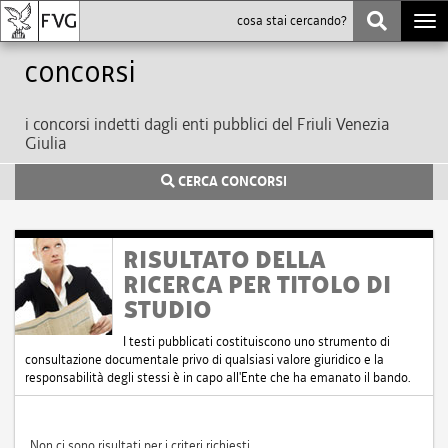
Togg
navi
Concorsi
i concorsi indetti dagli enti pubblici del Friuli Venezia
Giulia
CERCA CONCORSI
RISULTATO DELLA
RICERCA PER TITOLO DI
STUDIO
I testi pubblicati costituiscono uno strumento di
consultazione documentale privo di qualsiasi valore giuridico e la
responsabilità degli stessi è in capo all'Ente che ha emanato il bando.
Non ci sono risultati per i criteri richiesti.