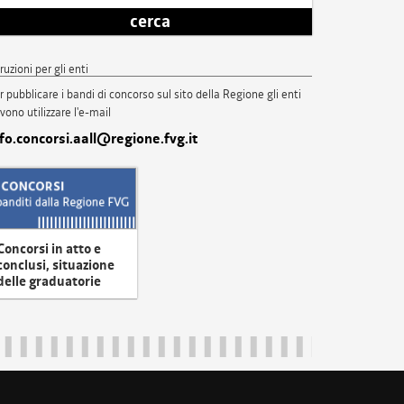
cerca
truzioni per gli enti
r pubblicare i bandi di concorso sul sito della Regione gli enti
vono utilizzare l'e-mail
nfo.concorsi.aall@regione.fvg.it
Concorsi in atto e
conclusi, situazione
delle graduatorie
uliveneziagiulia@certregione.fvg.it