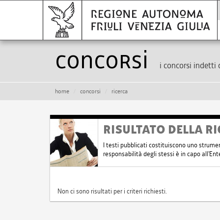
Concorsi
i concorsi indetti 
home
concorsi
ricerca
RISULTATO DELLA RI
I testi pubblicati costituiscono uno strume
responsabilità degli stessi è in capo all'E
Non ci sono risultati per i criteri richiesti.