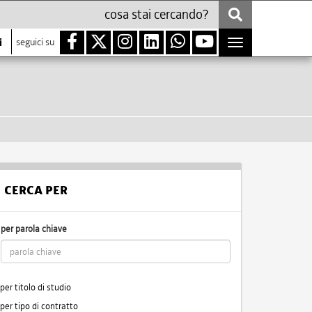
i
seguici su
Toggle
navigation
CERCA PER
per parola chiave
per titolo di studio
per tipo di contratto