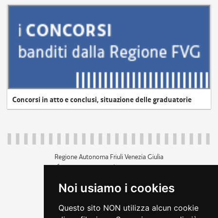
Concorsi in atto e conclusi, situazione delle graduatorie
Regione Autonoma Friuli Venezia Giulia
c.f. 80014930327; p.iva 00526040324
piazza Unità d'Italia 1 Trieste
Noi usiamo i cookies
+39 040 3771111
regione.friuliveneziagiulia@certregione.fvg.it
Questo sito NON utilizza alcun cookie
amministrazione trasparente